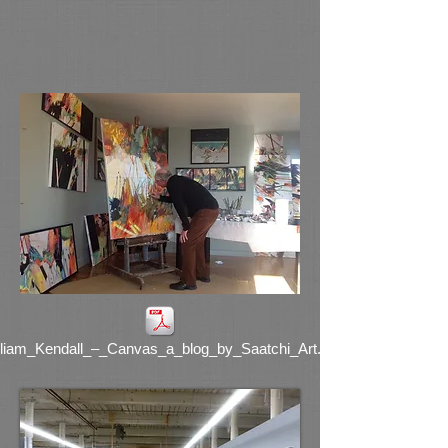
lliam_Kendall_–_Canvas_a_blog_by_Saatchi_Art.pdf